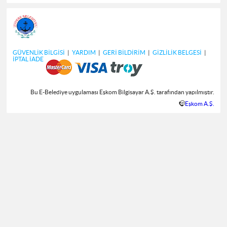
GÜVENLİK BİLGİSİ
|
YARDIM
|
GERİ BİLDİRİM
|
GİZLİLİK BELGESİ
|
İPTAL İADE
Bu E-Belediye uygulaması Eşkom Bilgisayar A.Ş. tarafından yapılmıştır.
Eşkom A.Ş.