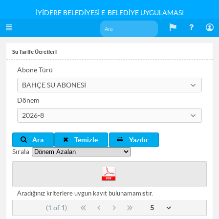
İYİDERE BELEDİYESİ E-BELEDİYE UYGULAMASI
Su Tarife Ücretleri
Abone Türü
BAHÇE SU ABONESİ
Dönem
2026-8
Ara
Temizle
Yazdır
Sırala
Aradığınız kriterlere uygun kayıt bulunamamıştır.
(1 of 1)